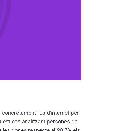
ar concretament l’ús d’internet per
uest cas analitzant persones de
e les dones respecte al 28,7% els