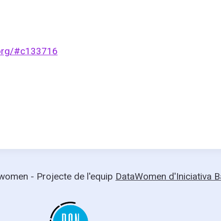
a.org/#c133716
omen - Projecte de l'equip
DataWomen d'Iniciativa 