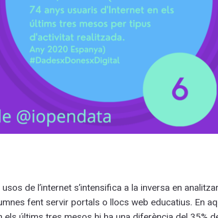
usos de l’internet s’intensifica a la inversa en analitz
nes fent servir portals o llocs web educatius. En aq
n els últims tres mesos hi ha una diferència del 35% d