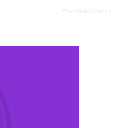
#DataBretxaWomen