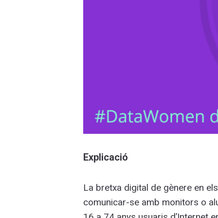
Explicació
La bretxa digital de gènere en els 
comunicar-se amb monitors o alum
16 a 74 anys usuaris d’Internet e